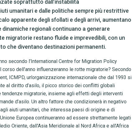
zate soprattutto dall’instabilità
 aiuti umanitari e dalle politiche sempre più restrittive
alo apparente degli sfollati e degli arrivi, aumentano
 e dinamiche regionali continuano a generare
te migratorie restano fluide e imprevedibili, con un
to che diventano destinazioni permanenti.
ranno secondo l’International Centre for Migration Policy
l corso dell’anno influenzeranno le rotte migratorie? Secondo
ment, ICMPD, un’organizzazione internazionale che dal 1993 si
l diritto d’asilo, il picco storico dei conflitti globali
le tendenze migratorie, insieme agli effetti degli interventi
domande d’asilo. Un altro fattore che condizionerà in negativo
gli aiuti umanitari, che interessa paesi di origine e di
 l’Unione Europea continueranno ad essere strettamente legati
 Medio Oriente, dall’Asia Meridionale al Nord Africa e all’Africa