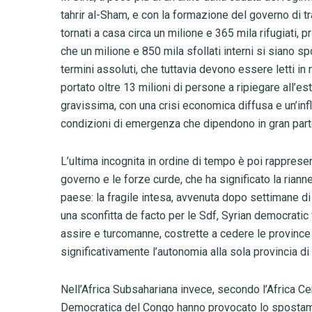
tahrir al-Sham, e con la formazione del governo di 
tornati a casa circa un milione e 365 mila rifugiati,
che un milione e 850 mila sfollati interni si siano spo
termini assoluti, che tuttavia devono essere letti in 
portato oltre 13 milioni di persone a ripiegare all’e
gravissima, con una crisi economica diffusa e un’inf
condizioni di emergenza che dipendono in gran parte 
L’ultima incognita in ordine di tempo è poi rapprese
governo e le forze curde, che ha significato la rian
paese: la fragile intesa, avvenuta dopo settimane di
una sconfitta de facto per le Sdf, Syrian democrati
assire e turcomanne, costrette a cedere le province
significativamente l’autonomia alla sola provincia d
Nell’Africa Subsahariana invece, secondo l’Africa Ce
Democratica del Congo hanno provocato lo spostamen