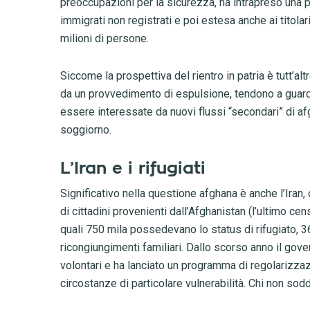
preoccupazioni per la sicurezza, ha intrapreso una pol
immigrati non registrati e poi estesa anche ai titola
milioni di persone.
Siccome la prospettiva del rientro in patria è tutt’altr
da un provvedimento di espulsione, tendono a guarda
essere interessate da nuovi flussi “secondari” di afg
soggiorno.
L’Iran e i rifugiati
Significativo nella questione afghana è anche l’Iran,
di cittadini provenienti dall’Afghanistan (l’ultimo ce
quali 750 mila possedevano lo status di rifugiato, 
ricongiungimenti familiari. Dallo scorso anno il gove
volontari e ha lanciato un programma di regolarizzazi
circostanze di particolare vulnerabilità. Chi non sodd