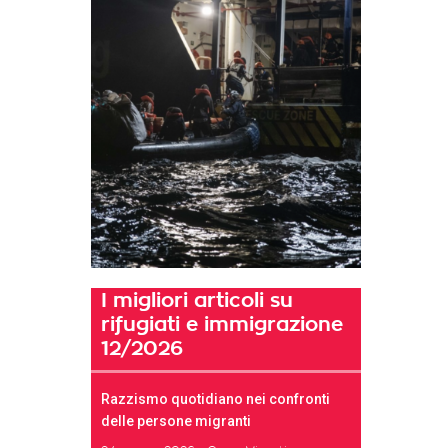
I migliori articoli su
rifugiati e immigrazione
12/2026
Razzismo quotidiano nei confronti
t
delle persone migranti