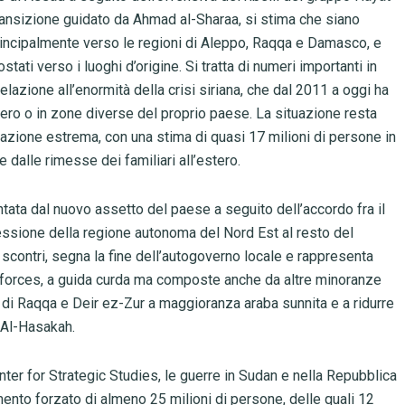
transizione guidato da Ahmad al-Sharaa, si stima che siano
 principalmente verso le regioni di Aleppo, Raqqa e Damasco, e
stati verso i luoghi d’origine. Si tratta di numeri importanti in
relazione all’enormità della crisi siriana, che dal 2011 a oggi ha
stero o in zone diverse del proprio paese. La situazione resta
lazione estrema, con una stima di quasi 17 milioni di persone in
dalle rimesse dei familiari all’estero.
ntata dal nuovo assetto del paese a seguito dell’accordo fra il
nessione della regione autonoma del Nord Est al resto del
 scontri, segna la fine dell’autogoverno locale e rappresenta
c forces, a guida curda ma composte anche da altre minoranze
 di Raqqa e Deir ez-Zur a maggioranza araba sunnita e a ridurre
i Al-Hasakah.
nter for Strategic Studies, le guerre in Sudan e nella Repubblica
to forzato di almeno 25 milioni di persone, delle quali 12