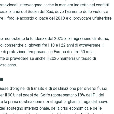
ternazionali intervengono anche in maniera indiretta nei conflitti
accesa la crisi del Sudan del Sud, dove l’aumento delle violenze
e il fragile accordo di pace del 2018 e di provocare un’ulteriore
na: nonostante la tendenza del 2025 alla migrazione di ritorno,
 consentire ai giovani fra i 18 e i 22 anni di attraversare il
te di protezione temporanea in Europa di oltre 50 mila.
nte di prevedere se anche il 2026 manterrà un tasso di
orso anno.
ne
se d’origine, di transito e di destinazione per diversi flussi
per il 90% nei paesi del Golfo rappresentano l’8% del Pil del
to la prima destinazione dei rifugiati afghani in fuga dal nuovo
 del sostegno internazionale, della crisi economica e delle