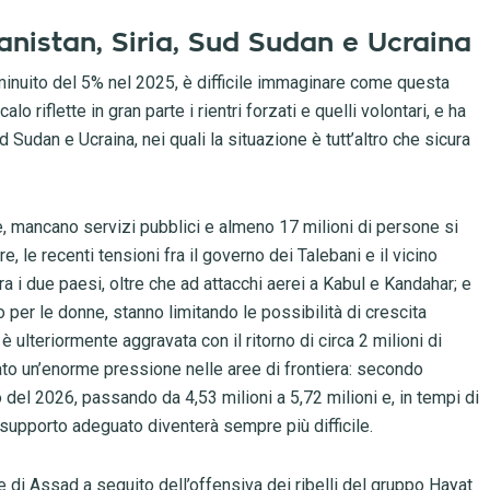
anistan, Siria, Sud Sudan e Ucraina
iminuito del 5% nel 2025, è difficile immaginare come questa
 riflette in gran parte i rientri forzati e quelli volontari, e ha
d Sudan e Ucraina, nei quali la situazione è tutt’altro che sicura
te, mancano servizi pubblici e almeno 17 milioni di persone si
e, le recenti tensioni fra il governo dei Talebani e il vicino
ra i due paesi, oltre che ad attacchi aerei a Kabul e Kandahar; e
to per le donne, stanno limitando le possibilità di crescita
ulteriormente aggravata con il ritorno di circa 2 milioni di
eato un’enorme pressione nelle aree di frontiera: secondo
del 2026, passando da 4,53 milioni a 5,72 milioni e, in tempi di
n supporto adeguato diventerà sempre più difficile.
me di Assad a seguito dell’offensiva dei ribelli del gruppo Hayat