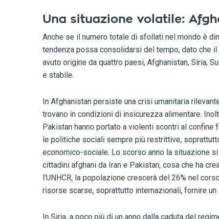
Una situazione volatile: Afgh
Anche se il numero totale di sfollati nel mondo è d
tendenza possa consolidarsi del tempo, dato che il calo
avuto origine da quattro paesi, Afghanistan, Siria, Su
e stabile.
In Afghanistan persiste una crisi umanitaria rilevan
trovano in condizioni di insicurezza alimentare. Inoltr
Pakistan hanno portato a violenti scontri al confine f
le politiche sociali sempre più restrittive, soprattut
economico-sociale. Lo scorso anno la situazione si è 
cittadini afghani da Iran e Pakistan, cosa che ha cr
l’UNHCR, la popolazione crescerà del 26% nel corso 
risorse scarse, soprattutto internazionali, fornire u
In Siria, a poco più di un anno dalla caduta del regi