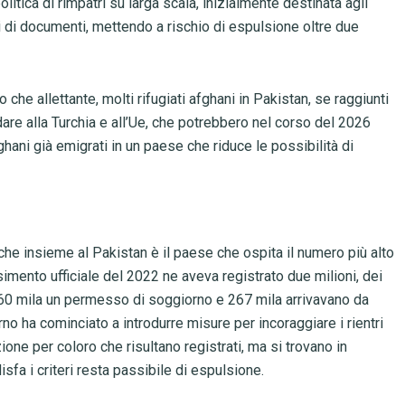
itica di rimpatri su larga scala, inizialmente destinata agli
ri di documenti, mettendo a rischio di espulsione oltre due
o che allettante, molti rifugiati afghani in Pakistan, se raggiunti
re alla Turchia e all’Ue, che potrebbero nel corso del 2026
hani già emigrati in un paese che riduce le possibilità di
 che insieme al Pakistan è il paese che ospita il numero più alto
nsimento ufficiale del 2022 ne aveva registrato due milioni, dei
360 mila un permesso di soggiorno e 267 mila arrivavano da
rno ha cominciato a introdurre misure per incoraggiare i rientri
one per coloro che risultano registrati, ma si trovano in
isfa i criteri resta passibile di espulsione.