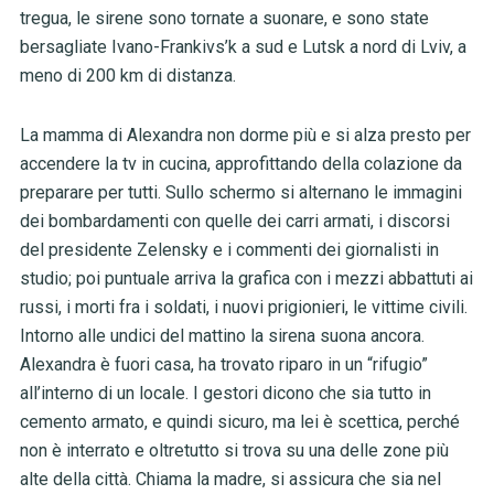
tregua, le sirene sono tornate a suonare, e sono state
bersagliate Ivano-Frankivs’k a sud e Lutsk a nord di Lviv, a
meno di 200 km di distanza.
La mamma di Alexandra non dorme più e si alza presto per
accendere la tv in cucina, approfittando della colazione da
preparare per tutti. Sullo schermo si alternano le immagini
dei bombardamenti con quelle dei carri armati, i discorsi
del presidente Zelensky e i commenti dei giornalisti in
studio; poi puntuale arriva la grafica con i mezzi abbattuti ai
russi, i morti fra i soldati, i nuovi prigionieri, le vittime civili.
Intorno alle undici del mattino la sirena suona ancora.
Alexandra è fuori casa, ha trovato riparo in un “rifugio”
all’interno di un locale. I gestori dicono che sia tutto in
cemento armato, e quindi sicuro, ma lei è scettica, perché
non è interrato e oltretutto si trova su una delle zone più
alte della città. Chiama la madre, si assicura che sia nel