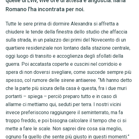
quelle di Lviv, vive ore di attesa e angoscia. Ilaria
Romano l'ha incontrata per noi.
Tutte le sere prima di dormire Alexandra si affretta a
chiudere le tende della finestra dello studio che affaccia
sulla strada, in un palazzo dei primi del Novecento di un
quartiere residenziale non lontano dalla stazione centrale,
oggi luogo di transito e accoglienza degli sfollati della
guerra. Poi accatasta coperte e cuscini nel corridoio e
spera di non doversi svegliare, come succede sempre più
spesso, col rumore delle sirene antiaeree. “Mi hanno detto
che la parte più sicura della casa è questa, fra i due muri
portanti – spiega – perciò preparo tutto e in caso di
allarme ci mettiamo qui, seduti per terra. I nostri vicini
invece preferiscono raggiungere il seminterrato, ma fa
troppo freddo, e poi bisogna calcolare il tempo che ci si
mette a fare le scale. Non saprei dire cosa sia meglio,
ognuno fa quello che sente più giusto in questi momenti.”