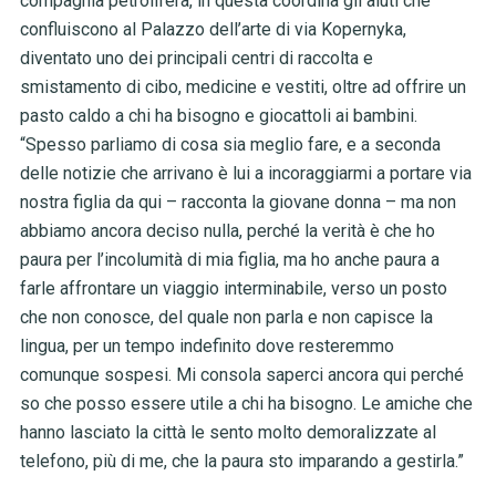
compagnia petrolifera, in questa coordina gli aiuti che
confluiscono al Palazzo dell’arte di via Kopernyka,
diventato uno dei principali centri di raccolta e
smistamento di cibo, medicine e vestiti, oltre ad offrire un
pasto caldo a chi ha bisogno e giocattoli ai bambini.
“Spesso parliamo di cosa sia meglio fare, e a seconda
delle notizie che arrivano è lui a incoraggiarmi a portare via
nostra figlia da qui – racconta la giovane donna – ma non
abbiamo ancora deciso nulla, perché la verità è che ho
paura per l’incolumità di mia figlia, ma ho anche paura a
farle affrontare un viaggio interminabile, verso un posto
che non conosce, del quale non parla e non capisce la
lingua, per un tempo indefinito dove resteremmo
comunque sospesi. Mi consola saperci ancora qui perché
so che posso essere utile a chi ha bisogno. Le amiche che
hanno lasciato la città le sento molto demoralizzate al
telefono, più di me, che la paura sto imparando a gestirla.”