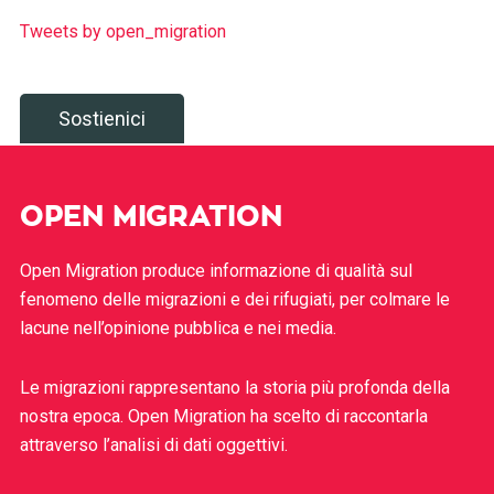
Tweets by open_migration
Sostienici
OPEN MIGRATION
Open Migration produce informazione di qualità sul
fenomeno delle migrazioni e dei rifugiati, per colmare le
lacune nell’opinione pubblica e nei media.
Le migrazioni rappresentano la storia più profonda della
nostra epoca. Open Migration ha scelto di raccontarla
attraverso l’analisi di dati oggettivi.