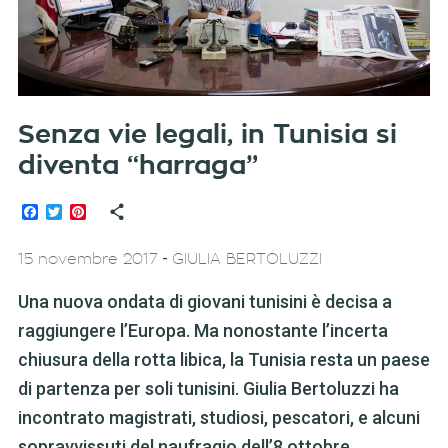
Senza vie legali, in Tunisia si
diventa “harraga”
Facebook
Twitter
Pinterest
-
15 novembre 2017
GIULIA BERTOLUZZI
Una nuova ondata di giovani tunisini è decisa a
raggiungere l’Europa. Ma nonostante l’incerta
chiusura della rotta libica, la Tunisia resta un paese
di partenza per soli tunisini. Giulia Bertoluzzi ha
incontrato magistrati, studiosi, pescatori, e alcuni
sopravvissuti del naufragio dell’8 ottobre.