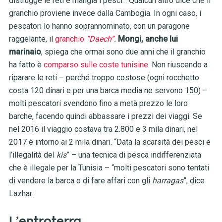
distrugge le reti e mangia i pesci”. Qualcun altro dice che il
granchio proviene invece dalla Cambogia. In ogni caso, i
pescatori lo hanno soprannominato, con un paragone
raggelante, il
granchio
“Daech”
.
Mongi, anche lui
marinaio
, spiega che ormai sono due anni che il granchio
ha fatto è
comparso sulle coste tunisine
. Non riuscendo a
riparare le reti – perché troppo costose (ogni rocchetto
costa 120 dinari e per una barca media ne servono 150) –
molti pescatori svendono fino a metà prezzo le loro
barche, facendo quindi abbassare i prezzi dei viaggi. Se
nel 2016 il viaggio costava tra 2.800 e 3 mila dinari, nel
2017 è intorno ai 2 mila dinari. “Data la scarsità dei pesci e
l’illegalità del
kis
” – una tecnica di pesca indifferenziata
che è illegale per la Tunisia – “molti pescatori sono tentati
di vendere la barca o di fare affari con gli
harragas
”, dice
Lazhar.
L’entroterra