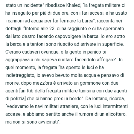
stato un incidente” ribadisce Khaled, “la fregata militare ci
ha inseguito per più di due ore, con i fari accesi, e ha usato
i cannoni ad acqua per far fermare la barca”, racconta nei
dettagli. “Intorno alle 23, ci ha raggiunto e ci ha speronato
dal lato destro facendo capovolgere la barca. Io ero sotto
la barca e a tentoni sono riuscito ad arrivare in superficie.
C’erano cadaveri ovunque, e la gente in panico si
aggrappava a chi sapeva nuotare facendolo affogare”. In
quel momento, la fregata “ha spento le luci e ha
indietreggiato, io avevo bevuto molta acqua e pensavo di
morire, dopo mezz’ora è arrivato un gommone con due
agenti [
un Rib della fregata militare tunisina con due agenti
di polizia]
che ci hanno presi a bordo”. Da lontano, ricorda,
“vedevamo le navi militari straniere, con le luci intermittenti
accese, e abbiamo sentito anche il rumore di un elicottero,
ma non si sono avvicinati”.