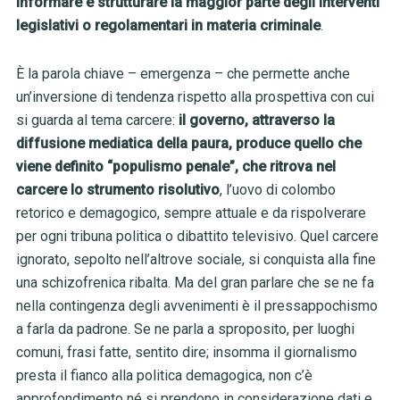
informare e strutturare la maggior parte degli interventi
legislativi o regolamentari in materia criminale
.
È la parola chiave – emergenza – che permette anche
un’inversione di tendenza rispetto alla prospettiva con cui
si guarda al tema carcere:
il governo, attraverso la
diffusione mediatica della paura, produce quello che
viene definito “populismo penale”, che ritrova nel
carcere lo strumento risolutivo
, l’uovo di colombo
retorico e demagogico, sempre attuale e da rispolverare
per ogni tribuna politica o dibattito televisivo. Quel carcere
ignorato, sepolto nell’altrove sociale, si conquista alla fine
una schizofrenica ribalta. Ma del gran parlare che se ne fa
nella contingenza degli avvenimenti è il pressappochismo
a farla da padrone. Se ne parla a sproposito, per luoghi
comuni, frasi fatte, sentito dire; insomma il giornalismo
presta il fianco alla politica demagogica, non c’è
approfondimento né si prendono in considerazione dati e