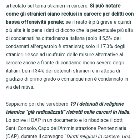
articolato sul tema stranieri in carcere.
Si può notare
come gli stranieri siano reclusi in carcere per delitti con
bassa offensività penale;
se il reato è più grave e quindi
più alta è la pena i dati ci dicono che la percentuale più alta
di condannati ha cittadinanza italiana (solo il 5,5% dei
condannati all’ergastolo è straniera); solo il 17,3% degli
stranieri riesce ad usufruire delle misure alternative al
carcere anche a fronte di condanne meno severe degli
italiani; ben il 34% dei detenuti stranieri è in attesa di
giudizio di primo grado o comunque non è condannato in
via definitiva.
Sappiamo poi che sarebbero
19 i detenuti di religione
islamica “già radicalizzati” ristretti nelle carceri in Italia.
Lo scrive il DAP in un documento e lo ribadisce il dott.
Santi Consolo, Capo dell’Amministrazione Penitenziaria
(DAP), durante il convegno “
Diritti religiosi in carcere. Una