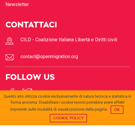
Newsletter
CONTATTACI
CILD - Coalizione Italiana Libertà e Diritti civili
contact@openmigration.org
FOLLOW US
Questo sito utilizza cookie esclusivamente di natura tecnica e statistica in
forma anonima. Disabilitare i cookie tecnici potrebbe avere effetti
imprevisti sulle modalità di visualizzazione della pagina.
OK
COOKIE POLICY
© 2017
Open
openmigration.org
by
CILD
is licensed under a
Creative
Migration
Commons Attribution 4.0 International License
.
Permissions beyond the scope of this license may be