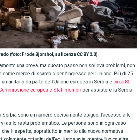
ado (foto: Frode Bjorshol, su licenza CC BY 2.0)
uramente una prova, ma questo paese non solleva problemi, non
ione come merce di scambio per l’ingresso nell’Unione.
Più di 25
uto umanitario da parte dell’Unione europea in Serbia e
circa 80
 da Commissione europea e Stati membri
per assistere la Serbia
 in Serbia sono un numero decisamente esiguo, l’accesso alle
rvi asilo resta problematico. Le persone sono in ogni caso
che li aspetta, soprattutto in merito alla nuova normativa
 solamente cittadini dell’ex Jugoslavia, mentre l’unica altra