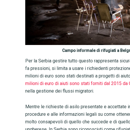
Campo informale di rifugiati a Belgr
Per la Serbia gestire tutto questo rappresenta sic
fa pressioni, si limita a usare i richiedenti protez
milioni di euro sono stati destinati a progetti di ai
milioni di euro di aiuti sono stati forniti dal 2015
nella gestione dei flussi migratori.
Mentre le richieste di asilo presentate e accettate
procedure e alle informazioni legali su come ottene
molto consapevoli di quello che succede e di quello 
ungherese. In Serbia sono riconosciuti come rifugiati