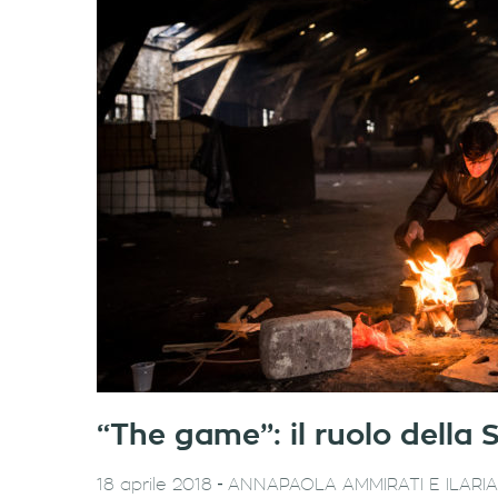
“The game”: il ruolo della 
-
18 aprile 2018
ANNAPAOLA AMMIRATI E ILAR