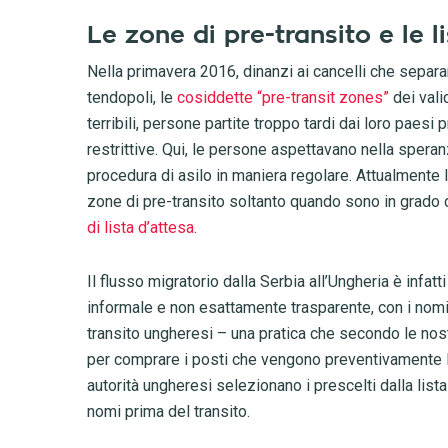
Le zone di pre-transito e le l
Nella primavera 2016, dinanzi ai cancelli che separa
tendopoli, le
cosiddette “pre-transit zones”
dei vali
terribili, persone partite troppo tardi dai loro paes
restrittive. Qui, le persone aspettavano nella speran
procedura di asilo in maniera regolare. Attualmente l
zone di pre-transito soltanto quando sono in grado di
di lista d’attesa
.
Il flusso migratorio dalla Serbia all’Ungheria è infatt
informale e non esattamente trasparente, con i nom
transito ungheresi – una pratica che secondo le nost
per comprare i posti che vengono preventivamente lasci
autorità ungheresi selezionano i prescelti dalla lista
nomi prima del transito.