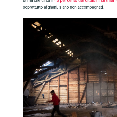
stima che circa il
46 per cento dei cittadini stranier
soprattutto afghani, siano non accompagnati.