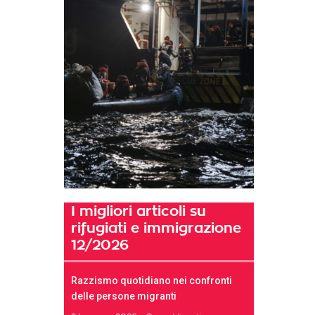
I migliori articoli su
rifugiati e immigrazione
12/2026
Razzismo quotidiano nei confronti
delle persone migranti
t