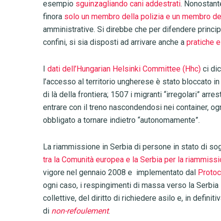
esempio
sguinzagliando cani addestrati
. Nonostante
finora
solo un membro della polizia e un membro del
amministrative. Si direbbe che per difendere principi f
confini, si sia disposti ad arrivare anche a
pratiche 
I
dati dell’Hungarian Helsinki Committee (Hhc)
ci di
l’accesso al territorio ungherese è stato bloccato in
di là della frontiera; 1507 i migranti “irregolari” arre
entrare con il treno nascondendosi nei container, ogn
obbligato a tornare indietro “autonomamente”.
La riammissione in Serbia di persone in stato di sog
tra la Comunità europea e la Serbia per la riammiss
vigore nel gennaio 2008 e implementato dal
Protoc
ogni caso, i respingimenti di massa verso la Serbia s
collettive, del diritto di richiedere asilo e, in defin
di
non-refoulement
.