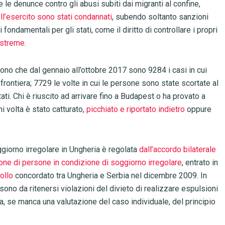
 le denunce contro gli abusi subiti dai migranti al confine,
l’esercito sono stati condannati
, subendo soltanto sanzioni
ondamentali per gli stati, come il diritto di controllare i propri
estreme
.
cono che dal gennaio all’ottobre 2017 sono 9284 i casi in cui
 frontiera; 7729 le volte in cui le persone sono state scortate al
stati. Chi è riuscito ad arrivare fino a Budapest o ha provato a
i volta è stato catturato,
picchiato e riportato indietro
oppure
giorno irregolare in Ungheria è regolata
dall’accordo bilaterale
ione di persone in condizione di soggiorno irregolare
, entrato in
ollo
concordato tra Ungheria e Serbia nel dicembre 2009. In
ono da ritenersi violazioni del divieto di realizzare espulsioni
itiva, se manca una valutazione del caso individuale, del principio