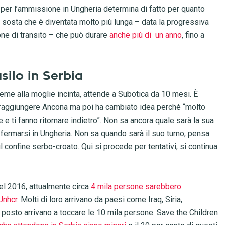
esa per l’ammissione in Ungheria determina di fatto per quanto
sosta che è diventata molto più lunga – data la progressiva
ne di transito – che può durare
anche più di un anno
, fino a
silo in Serbia
sieme alla moglie incinta, attende a Subotica da 10 mesi. È
i raggiungere Ancona ma poi ha cambiato idea perché “molto
e e ti fanno ritornare indietro”. Non sa ancora quale sarà la sua
fermarsi in Ungheria. Non sa quando sarà il suo turno, pensa
ul confine serbo-croato. Qui si procede per tentativi, si continua
nel 2016, attualmente circa
4 mila persone sarebbero
’Unhcr
. Molti di loro arrivano da paesi come Iraq, Siria,
 posto arrivano a toccare le 10 mila persone. Save the Children