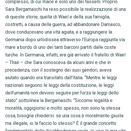
complesso, di cui Riace è solo uno dei tasselli. Proprio
Sara Bergamaschi ha reso possibile la realizzazione di una
di queste storie, quella di Wael e della sua famiglia,
costretti, a causa della guerra, ad abbandonare Damasco,
dove conducevano una vita agiata, e a raggiungere la
Germania dopo un’odissea attraverso l’Europa raggiunta via
mare a bordo di uno dei tanti barconi partiti dalle coste
turche. In Germania, infatti, era già arrivato il fratello di Wael
– Thair – che Sara conosceva da alcuni anni e che in
precedenza, con il sostegno dei suoi genitori, aveva
aiutato quando era transitato dall’Italia. “Mentre le leggi
nazionali seguono le leggi della costituzione, le leggi
dell’umanità non devono seguire per forza le leggi dello
stato” sottolinea la Bergamaschi. “Siccome legalità e
moralità, oggigiorno e molto spesso, non sono la stessa
cosa, bisogna chiedersi: se una cosa è moralmente giusta
ma illegale, io la faccio lo stesso? È il grande concetto
fondamentale della disobbedienza civile. Io vivo la mia vita