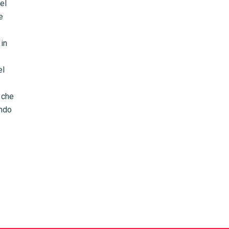
el
e
 in
el
a che
ando