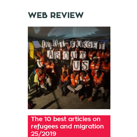
WEB REVIEW
The 10 best articles on
refugees and migration
25/2019