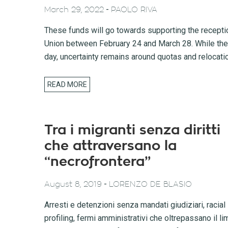
-
March 29, 2022
PAOLO RIVA
These funds will go towards supporting the receptio
Union between February 24 and March 28. While the 
day, uncertainty remains around quotas and relocati
READ MORE
Tra i migranti senza diritti
che attraversano la
“necrofrontera”
-
August 8, 2019
LORENZO DE BLASIO
Arresti e detenzioni senza mandati giudiziari, racial
profiling, fermi amministrativi che oltrepassano il li