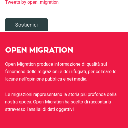
Tweets by open_migration
Sostienici
OPEN MIGRATION
Open Migration produce informazione di qualità sul
fenomeno delle migrazioni e dei rifugiati, per colmare le
lacune nell’opinione pubblica e nei media.
Le migrazioni rappresentano la storia più profonda della
nostra epoca. Open Migration ha scelto di raccontarla
attraverso l’analisi di dati oggettivi.