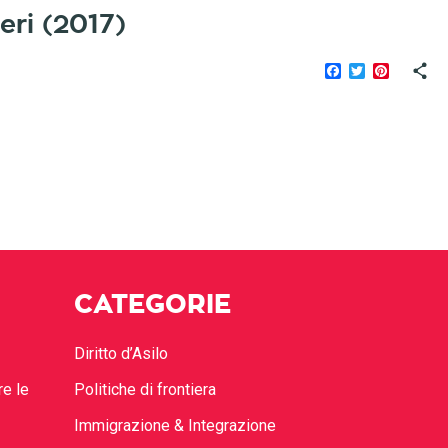
eri (2017)
Facebook
Twitter
Pinteres
CATEGORIE
Diritto d’Asilo
re le
Politiche di frontiera
Immigrazione & Integrazione