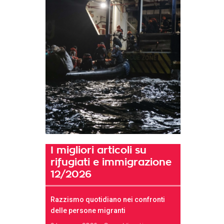
I migliori articoli su
rifugiati e immigrazione
12/2026
Razzismo quotidiano nei confronti
delle persone migranti