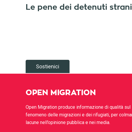
Le pene dei detenuti strani
Sostienici
OPEN MIGRATION
Open Migration produce informazione di qualità sul
fenomeno delle migrazioni e dei rifugiati, per colma
lacune nell’opinione pubblica e nei media.