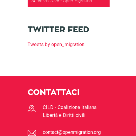
24 marzo 2026
Open Migration
t
TWITTER FEED
Tweets by open_migration
CONTATTACI
CILD - Coalizione Italiana
Libertà e Diritti civili
contact@openmigration.org