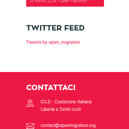
24 marzo 2026
Open Migration
TWITTER FEED
Tweets by open_migration
CONTATTACI
CILD - Coalizione Italiana
Libertà e Diritti civili
contact@openmigration.org