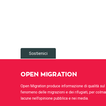
Sostienici
OPEN MIGRATION
Open Migration produce informazione di qualità sul
fenomeno delle migrazioni e dei rifugiati, per colma
lacune nell’opinione pubblica e nei media.