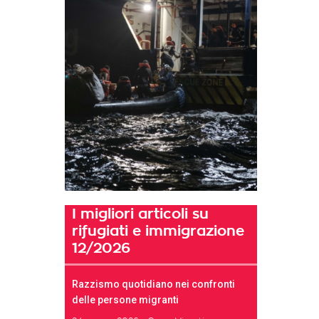
I migliori articoli su
rifugiati e immigrazione
12/2026
Razzismo quotidiano nei confronti
t
delle persone migranti