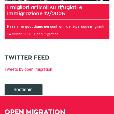
I migliori articoli su rifugiati e
immigrazione 12/2026
Razzismo quotidiano nei confronti delle persone migranti
24 marzo 2026
Open Migration
TWITTER FEED
Tweets by open_migration
Sostienici
OPEN MIGRATION