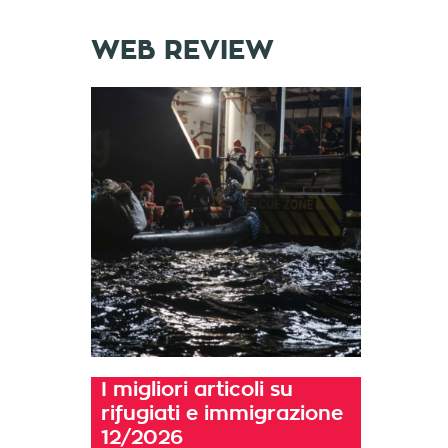
WEB REVIEW
I migliori articoli su
rifugiati e immigrazione
12/2026