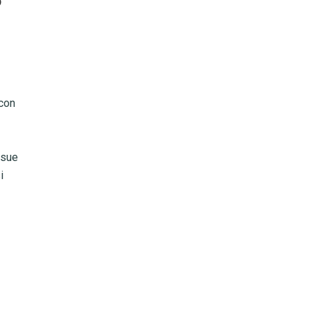
p
con
 sue
i