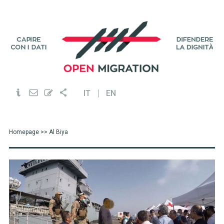
IT
EN
Homepage
>> Al Biya