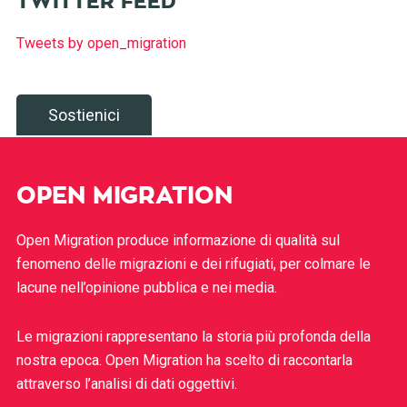
TWITTER FEED
Tweets by open_migration
Sostienici
OPEN MIGRATION
Open Migration produce informazione di qualità sul
fenomeno delle migrazioni e dei rifugiati, per colmare le
lacune nell’opinione pubblica e nei media.
Le migrazioni rappresentano la storia più profonda della
nostra epoca. Open Migration ha scelto di raccontarla
attraverso l’analisi di dati oggettivi.