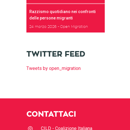
Razzismo quotidiano nei confronti
delle persone migranti
24 marzo 2026
Open Migration
TWITTER FEED
Tweets by open_migration
CONTATTACI
CILD - Coalizione Italiana