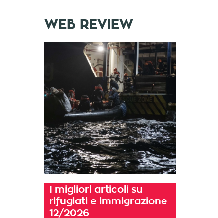
WEB REVIEW
I migliori articoli su
rifugiati e immigrazione
12/2026