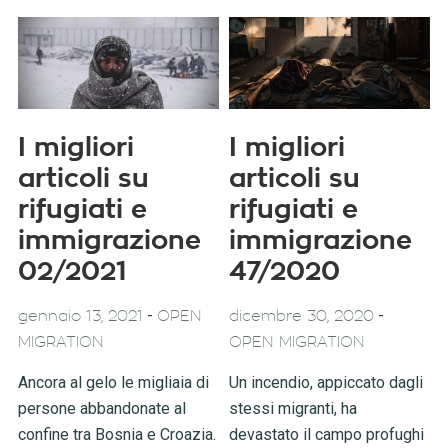
I migliori
I migliori
articoli su
articoli su
rifugiati e
rifugiati e
immigrazione
immigrazione
02/2021
47/2020
-
-
gennaio 13, 2021
OPEN
dicembre 30, 2020
MIGRATION
OPEN MIGRATION
Ancora al gelo le migliaia di
Un incendio, appiccato dagli
persone abbandonate al
stessi migranti, ha
confine tra Bosnia e Croazia.
devastato il campo profughi