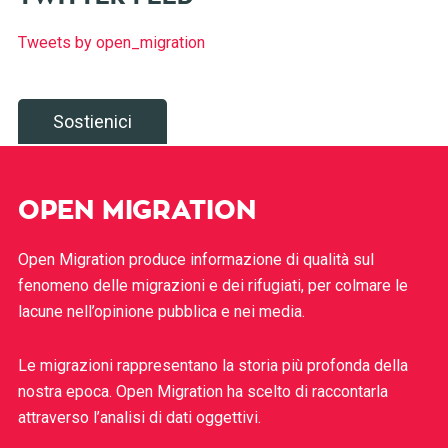
Tweets by open_migration
Sostienici
OPEN MIGRATION
Open Migration produce informazione di qualità sul
fenomeno delle migrazioni e dei rifugiati, per colmare le
lacune nell’opinione pubblica e nei media.
Le migrazioni rappresentano la storia più profonda della
nostra epoca. Open Migration ha scelto di raccontarla
attraverso l’analisi di dati oggettivi.