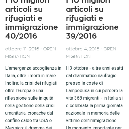
I 10 migliori
I 10 migliori
articoli su
articoli su
rifugiati e
rifugiati e
immigrazione
immigrazione
40/2016
39/2016
-
-
ottobre 11, 2016
OPEN
ottobre 4, 2016
OPEN
MIGRATION
MIGRATION
L'emergenza accoglienza in
Il 3 ottobre - a tre anni esatti
Italia, oltre i morti in mare.
dal drammatico naufragio
Inoltre: la crisi dei rifugiati
presso le coste di
oltre l'Europa e una
Lampedusa in cui persero la
riflessione sulle iniquità
vita 368 migranti - in Italia si
nella gestione della crisi
è celebrata la prima giornata
umanitaria; cronache dal
nazionale in memoria delle
confine caldo tra USA e
vittime dell’immigrazione.
Messico; il dramma dei
Un momento importante per