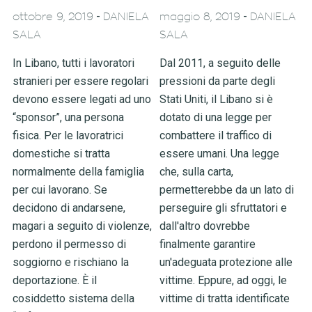
-
-
ottobre 9, 2019
DANIELA
maggio 8, 2019
DANIELA
SALA
SALA
In Libano, tutti i lavoratori
Dal 2011, a seguito delle
stranieri per essere regolari
pressioni da parte degli
devono essere legati ad uno
Stati Uniti, il Libano si è
“sponsor”, una persona
dotato di una legge per
fisica. Per le lavoratrici
combattere il traffico di
domestiche si tratta
essere umani. Una legge
normalmente della famiglia
che, sulla carta,
per cui lavorano. Se
permetterebbe da un lato di
decidono di andarsene,
perseguire gli sfruttatori e
magari a seguito di violenze,
dall'altro dovrebbe
perdono il permesso di
finalmente garantire
soggiorno e rischiano la
un'adeguata protezione alle
deportazione. È il
vittime. Eppure, ad oggi, le
cosiddetto sistema della
vittime di tratta identificate