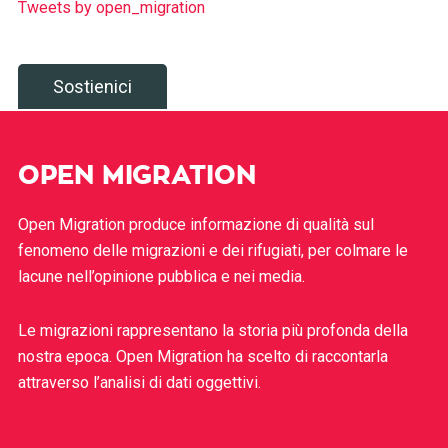
Tweets by open_migration
Sostienici
OPEN MIGRATION
Open Migration produce informazione di qualità sul
fenomeno delle migrazioni e dei rifugiati, per colmare le
lacune nell’opinione pubblica e nei media.
Le migrazioni rappresentano la storia più profonda della
nostra epoca. Open Migration ha scelto di raccontarla
attraverso l’analisi di dati oggettivi.