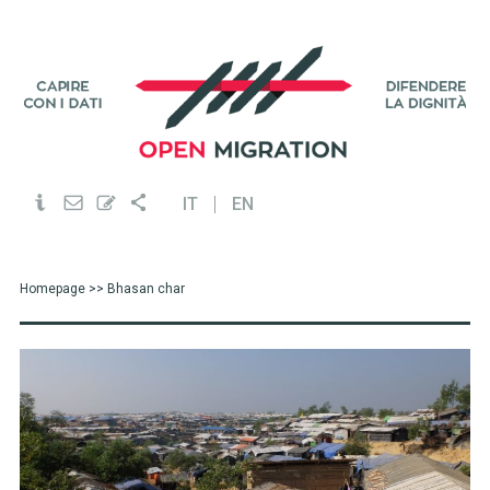
IT
EN
Homepage
>> Bhasan char