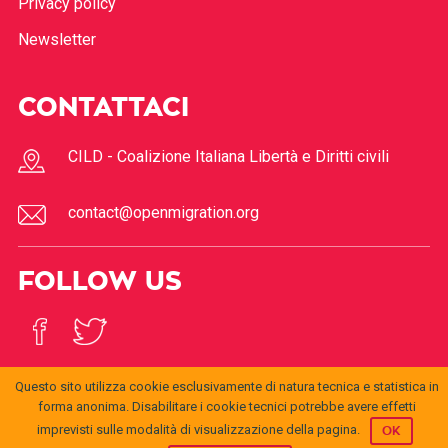
Privacy policy
Newsletter
CONTATTACI
CILD - Coalizione Italiana Libertà e Diritti civili
contact@openmigration.org
FOLLOW US
Questo sito utilizza cookie esclusivamente di natura tecnica e statistica in
forma anonima. Disabilitare i cookie tecnici potrebbe avere effetti
imprevisti sulle modalità di visualizzazione della pagina.
OK
© 2017
Open
openmigration.org
by
CILD
is licensed under a
Creative