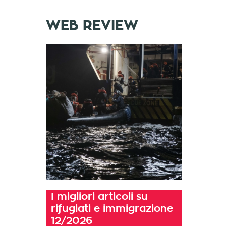
WEB REVIEW
I migliori articoli su
rifugiati e immigrazione
12/2026