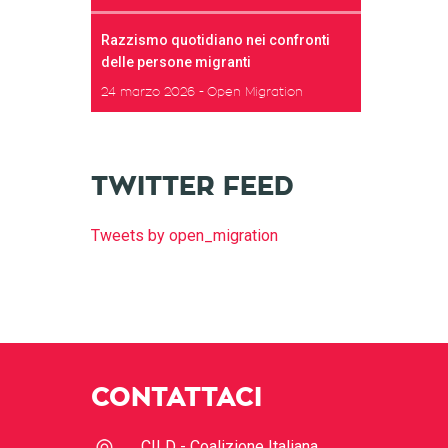
Razzismo quotidiano nei confronti
delle persone migranti
24 marzo 2026
Open Migration
TWITTER FEED
Tweets by open_migration
CONTATTACI
CILD - Coalizione Italiana