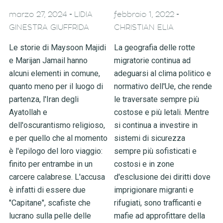
-
-
marzo 27, 2024
LIDIA
febbraio 1, 2022
GINESTRA GIUFFRIDA
CHRISTIAN ELIA
Le storie di Maysoon Majidi
La geografia delle rotte
e Marijan Jamail hanno
migratorie continua ad
alcuni elementi in comune,
adeguarsi al clima politico e
quanto meno per il luogo di
normativo dell'Ue, che rende
partenza, l'Iran degli
le traversate sempre più
Ayatollah e
costose e più letali. Mentre
dell'oscurantismo religioso,
si continua a investire in
e per quello che al momento
sistemi di sicurezza
è l'epilogo del loro viaggio:
sempre più sofisticati e
finito per entrambe in un
costosi e in zone
carcere calabrese. L'accusa
d'esclusione dei diritti dove
è infatti di essere due
imprigionare migranti e
"Capitane", scafiste che
rifugiati, sono trafficanti e
lucrano sulla pelle delle
mafie ad approfittare della