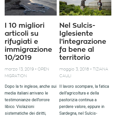
I 10 migliori
Nel Sulcis-
articoli su
Iglesiente
rifugiati e
l’integrazione
immigrazione
fa bene al
10/2019
territorio
-
-
marzo 13, 2019
OPEN
maggio 3, 2018
TIZIANA
MIGRATION
CAULI
Dopo la tv inglese, anche sui
Il lavoro scompare, la fatica
media italiani arrivano le
dell'agricoltura e della
testimonianze dell’orrore
pastorizia continua a
libico. Violazioni
perdere valore, eppure in
sistematiche dei diritti,
Sardegna, nel Sulcis-