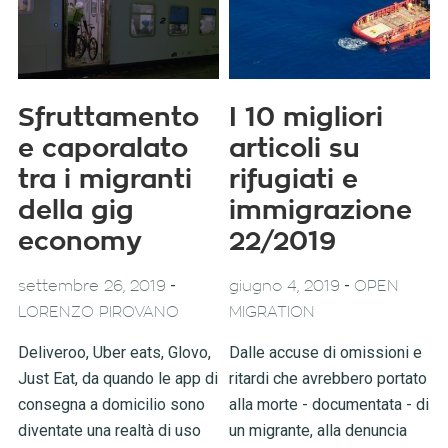
Sfruttamento
I 10 migliori
e caporalato
articoli su
tra i migranti
rifugiati e
della gig
immigrazione
economy
22/2019
-
-
settembre 26, 2019
giugno 4, 2019
OPEN
LORENZO PIROVANO
MIGRATION
Deliveroo, Uber eats, Glovo,
Dalle accuse di omissioni e
Just Eat, da quando le app di
ritardi che avrebbero portato
consegna a domicilio sono
alla morte - documentata - di
diventate una realtà di uso
un migrante, alla denuncia