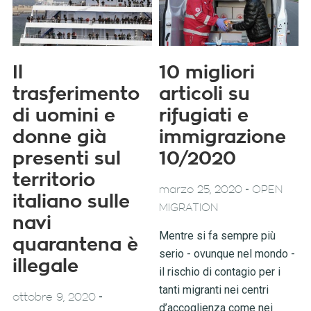
Il
10 migliori
trasferimento
articoli su
di uomini e
rifugiati e
donne già
immigrazione
presenti sul
10/2020
territorio
-
marzo 25, 2020
OPEN
italiano sulle
MIGRATION
navi
Mentre si fa sempre più
quarantena è
serio - ovunque nel mondo -
illegale
il rischio di contagio per i
tanti migranti nei centri
-
ottobre 9, 2020
d’accoglienza come nei