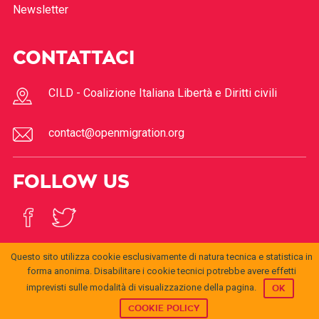
Newsletter
CONTATTACI
CILD - Coalizione Italiana Libertà e Diritti civili
contact@openmigration.org
FOLLOW US
Questo sito utilizza cookie esclusivamente di natura tecnica e statistica in
forma anonima. Disabilitare i cookie tecnici potrebbe avere effetti
imprevisti sulle modalità di visualizzazione della pagina.
OK
© 2017
Open
openmigration.org
by
CILD
is licensed under a
Creative
Migration
Commons Attribution 4.0 International License
.
COOKIE POLICY
Permissions beyond the scope of this license may be