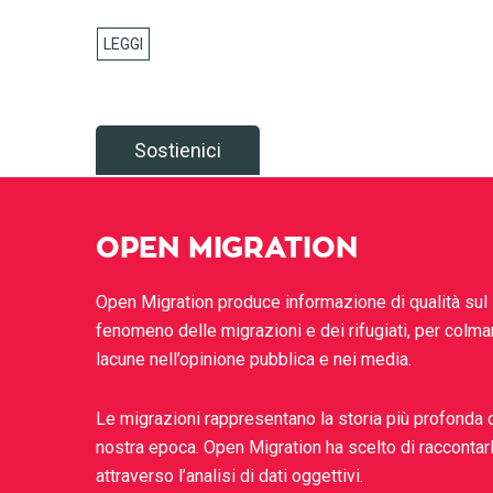
Sostienici
OPEN MIGRATION
Open Migration produce informazione di qualità sul
fenomeno delle migrazioni e dei rifugiati, per colma
lacune nell’opinione pubblica e nei media.
Le migrazioni rappresentano la storia più profonda 
nostra epoca. Open Migration ha scelto di raccontar
attraverso l’analisi di dati oggettivi.