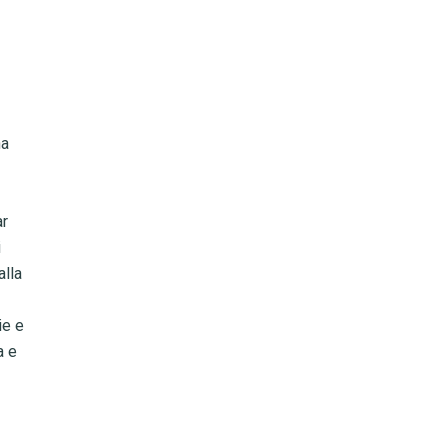
ha
ar
i
alla
ie e
a e