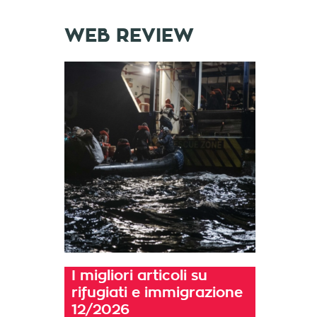
WEB REVIEW
I migliori articoli su
rifugiati e immigrazione
12/2026