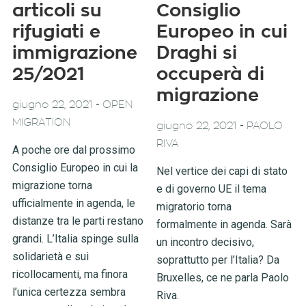
articoli su
Consiglio
rifugiati e
Europeo in cui
immigrazione
Draghi si
25/2021
occuperà di
migrazione
-
giugno 22, 2021
OPEN
MIGRATION
-
giugno 22, 2021
PAOLO
RIVA
A poche ore dal prossimo
Consiglio Europeo in cui la
Nel vertice dei capi di stato
migrazione torna
e di governo UE il tema
ufficialmente in agenda, le
migratorio torna
distanze tra le parti restano
formalmente in agenda. Sarà
grandi. L’Italia spinge sulla
un incontro decisivo,
solidarietà e sui
soprattutto per l’Italia? Da
ricollocamenti, ma finora
Bruxelles, ce ne parla Paolo
l’unica certezza sembra
Riva.