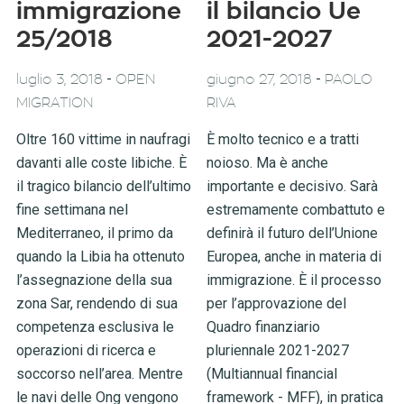
immigrazione
il bilancio Ue
25/2018
2021-2027
-
-
luglio 3, 2018
OPEN
giugno 27, 2018
PAOLO
MIGRATION
RIVA
Oltre 160 vittime in naufragi
È molto tecnico e a tratti
davanti alle coste libiche. È
noioso. Ma è anche
il tragico bilancio dell’ultimo
importante e decisivo. Sarà
fine settimana nel
estremamente combattuto e
Mediterraneo, il primo da
definirà il futuro dell’Unione
quando la Libia ha ottenuto
Europea, anche in materia di
l’assegnazione della sua
immigrazione. È il processo
zona Sar, rendendo di sua
per l’approvazione del
competenza esclusiva le
Quadro finanziario
operazioni di ricerca e
pluriennale 2021-2027
soccorso nell’area. Mentre
(Multiannual financial
le navi delle Ong vengono
framework - MFF), in pratica