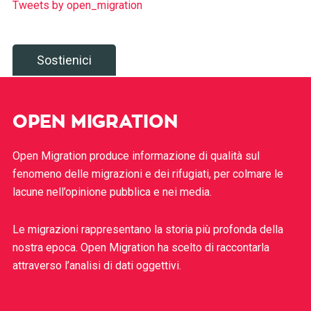
Tweets by open_migration
Sostienici
OPEN MIGRATION
Open Migration produce informazione di qualità sul
fenomeno delle migrazioni e dei rifugiati, per colmare le
lacune nell’opinione pubblica e nei media.
Le migrazioni rappresentano la storia più profonda della
nostra epoca. Open Migration ha scelto di raccontarla
attraverso l’analisi di dati oggettivi.