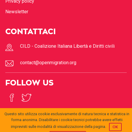
Privacy policy
Newsletter
CONTATTACI
CILD - Coalizione Italiana Libertà e Diritti civili
contact@openmigration.org
FOLLOW US
Questo sito utilizza cookie esclusivamente di natura tecnica e statistica in
forma anonima. Disabilitare i cookie tecnici potrebbe avere effetti
imprevisti sulle modalità di visualizzazione della pagina.
OK
© 2017
Open
openmigration.org
by
CILD
is licensed under a
Creative