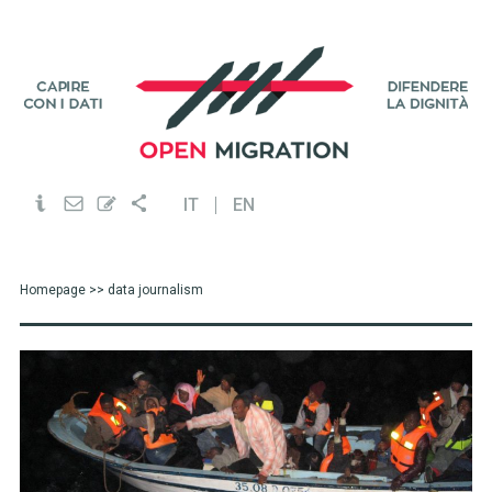
IT
EN
Homepage
>> data journalism