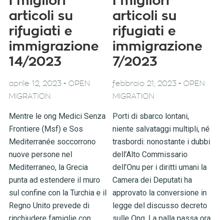
I migliori
I migliori
articoli su
articoli su
rifugiati e
rifugiati e
immigrazione
immigrazione
14/2023
7/2023
-
-
aprile 12, 2023
OPEN
febbraio 21, 2023
OPEN
MIGRATION
MIGRATION
Mentre le ong Medici Senza
Porti di sbarco lontani,
Frontiere (Msf) e Sos
niente salvataggi multipli, né
Mediterranée soccorrono
trasbordi: nonostante i dubbi
nuove persone nel
dell’Alto Commissario
Mediterraneo, la Grecia
dell’Onu per i diritti umani la
punta ad estendere il muro
Camera dei Deputati ha
sul confine con la Turchia e il
approvato la conversione in
Regno Unito prevede di
legge del discusso decreto
rinchiudere famiglie con
sulle Ong. La palla passa ora