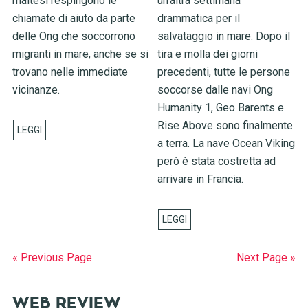
maltesi respingono le
un’altra settimana
chiamate di aiuto da parte
drammatica per il
delle Ong che soccorrono
salvataggio in mare. Dopo il
migranti in mare, anche se si
tira e molla dei giorni
trovano nelle immediate
precedenti, tutte le persone
vicinanze.
soccorse dalle navi Ong
Humanity 1, Geo Barents e
Rise Above sono finalmente
a terra. La nave Ocean Viking
però è stata costretta ad
arrivare in Francia.
« Previous Page
Next Page »
WEB REVIEW