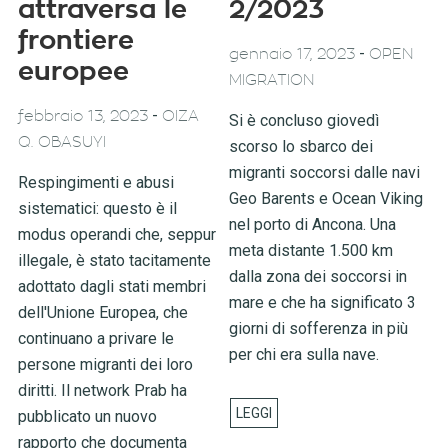
attraversa le
2/2023
frontiere
-
gennaio 17, 2023
OPEN
europee
MIGRATION
-
febbraio 13, 2023
OIZA
Si è concluso giovedì
Q. OBASUYI
scorso lo sbarco dei
migranti soccorsi dalle navi
Respingimenti e abusi
Geo Barents e Ocean Viking
sistematici: questo è il
nel porto di Ancona. Una
modus operandi che, seppur
meta distante 1.500 km
illegale, è stato tacitamente
dalla zona dei soccorsi in
adottato dagli stati membri
mare e che ha significato 3
dell'Unione Europea, che
giorni di sofferenza in più
continuano a privare le
per chi era sulla nave.
persone migranti dei loro
diritti. Il network Prab ha
pubblicato un nuovo
rapporto che documenta