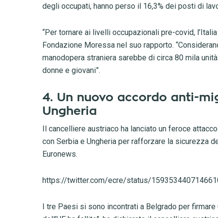
degli occupati, hanno perso il 16,3% dei posti di la
“Per tornare ai livelli occupazionali pre-covid, l’Ital
Fondazione Moressa nel suo rapporto. “Considerando 
manodopera straniera sarebbe di circa 80 mila unità.
donne e giovani”.
4. Un nuovo accordo anti-mig
Ungheria
Il cancelliere austriaco ha lanciato un feroce attacc
con Serbia e Ungheria per rafforzare la sicurezza de
Euronews.
https://twitter.com/ecre/status/15935344071466
I tre Paesi si sono incontrati a Belgrado per firmar