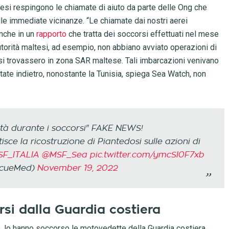
ltesi respingono le chiamate di aiuto da parte delle Ong che
le immediate vicinanze. “Le chiamate dai nostri aerei
Anche in un
rapporto
che tratta dei soccorsi effettuati nel mese
torità maltesi, ad esempio, non abbiano avviato operazioni di
 si trovassero in zona SAR maltese. Tali imbarcazioni venivano
rtate indietro, nonostante la Tunisia, spiega Sea Watch, non
tà durante i soccorsi" FAKE NEWS!
sce la ricostruzione di Piantedosi sulle azioni di
F_ITALIA
@MSF_Sea
pic.twitter.com/ymcSI0F7xb
scueMed)
November 19, 2022
orsi dalla Guardia costiera
o, lo hanno soccorso le motovedette della Guardia costiera