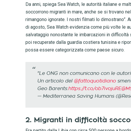
Da anni, spiega Sea Watch, le autorità italiane e ma
soccorrono migranti in mare, anche se si trovano nel
rimangono ignorate. I nostri filmati lo dimostrano”. 
di agosto, Sea Watch evidenzia come più volte le au
salvataggio nonostante le imbarcazioni in difficoltà
poi recuperate dalla guardia costiera tunisina e ripo
possa essere categorizzata come paese sicuro.
"Le ONG non comunicano con le autori
Un articolo del
@fattoquotidiano
smenti
Geo Barents:
https://t.co/ob7ivojuRE
@MS
— Mediterranea Saving Humans (@Re
2. Migranti in difficoltà socc
Era partito dalla Libia con circa 500 persone a bord