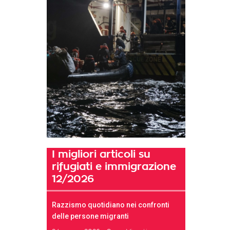
I migliori articoli su
rifugiati e immigrazione
12/2026
Razzismo quotidiano nei confronti
delle persone migranti
t