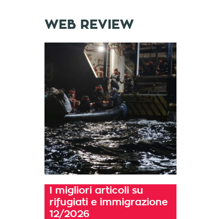
WEB REVIEW
I migliori articoli su
rifugiati e immigrazione
12/2026