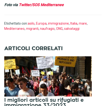
Foto via
Twitter/SOS Mediterranee
Etichettato con:
asilo
,
Europa
,
immigrazione
,
Italia
,
mare
,
Mediterraneo
,
migranti
,
naufragio
,
ONG
,
salvataggi
I migliori articoli su rifugiati e
immigrazione 33/2023