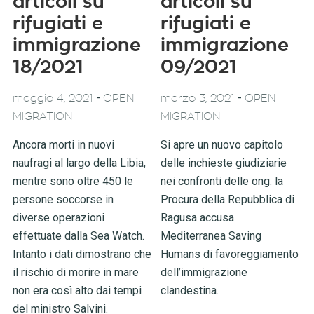
articoli su
articoli su
rifugiati e
rifugiati e
immigrazione
immigrazione
18/2021
09/2021
-
-
maggio 4, 2021
OPEN
marzo 3, 2021
OPEN
MIGRATION
MIGRATION
Ancora morti in nuovi
Si apre un nuovo capitolo
naufragi al largo della Libia,
delle inchieste giudiziarie
mentre sono oltre 450 le
nei confronti delle ong: la
persone soccorse in
Procura della Repubblica di
diverse operazioni
Ragusa accusa
effettuate dalla Sea Watch.
Mediterranea Saving
Intanto i dati dimostrano che
Humans di favoreggiamento
il rischio di morire in mare
dell’immigrazione
non era così alto dai tempi
clandestina.
del ministro Salvini.