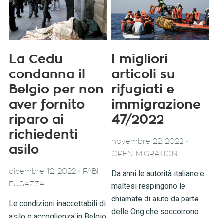
La Cedu
I migliori
condanna il
articoli su
Belgio per non
rifugiati e
aver fornito
immigrazione
riparo ai
47/2022
richiedenti
-
novembre 22, 2022
asilo
OPEN MIGRATION
-
dicembre 12, 2022
FABI
Da anni le autorità italiane e
FUGAZZA
maltesi respingono le
chiamate di aiuto da parte
Le condizioni inaccettabili di
delle Ong che soccorrono
asilo e accoglienza in Belgio