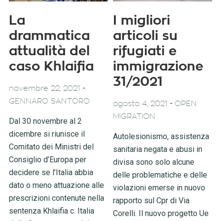
La
I migliori
drammatica
articoli su
attualità del
rifugiati e
caso Khlaifia
immigrazione
31/2021
-
novembre 22, 2021
GENNARO SANTORO
-
agosto 4, 2021
OPEN
MIGRATION
Dal 30 novembre al 2
dicembre si riunisce il
Autolesionismo, assistenza
Comitato dei Ministri del
sanitaria negata e abusi in
Consiglio d’Europa per
divisa sono solo alcune
decidere se l’Italia abbia
delle problematiche e delle
dato o meno attuazione alle
violazioni emerse in nuovo
prescrizioni contenute nella
rapporto sul Cpr di Via
sentenza Khlaifia c. Italia
Corelli. Il nuovo progetto Ue