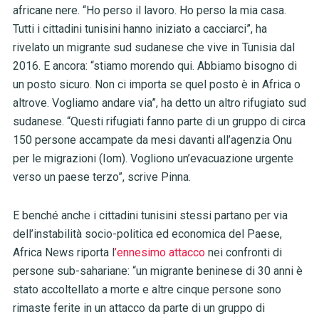
africane nere. “Ho perso il lavoro. Ho perso la mia casa.
Tutti i cittadini tunisini hanno iniziato a cacciarci”, ha
rivelato un migrante sud sudanese che vive in Tunisia dal
2016. E ancora: “stiamo morendo qui. Abbiamo bisogno di
un posto sicuro. Non ci importa se quel posto è in Africa o
altrove. Vogliamo andare via”, ha detto un altro rifugiato sud
sudanese. “Questi rifugiati fanno parte di un gruppo di circa
150 persone accampate da mesi davanti all’agenzia Onu
per le migrazioni (Iom). Vogliono un’evacuazione urgente
verso un paese terzo”, scrive Pinna.
E benché anche i cittadini tunisini stessi partano per via
dell’instabilità socio-politica ed economica del Paese,
Africa News riporta l
’ennesimo attacco
nei confronti di
persone sub-sahariane: “un migrante beninese di 30 anni è
stato accoltellato a morte e altre cinque persone sono
rimaste ferite in un attacco da parte di un gruppo di