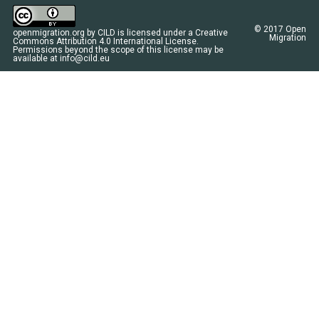
© 2017
Open
openmigration.org
by
CILD
is licensed under a
Creative
Migration
Commons Attribution 4.0 International License
.
Permissions beyond the scope of this license may be
available at
info@cild.eu