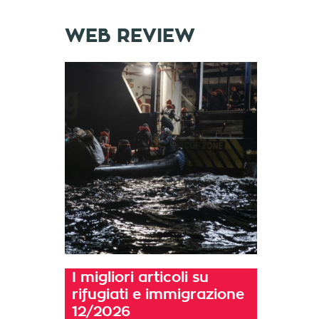
WEB REVIEW
I migliori articoli su
rifugiati e immigrazione
12/2026