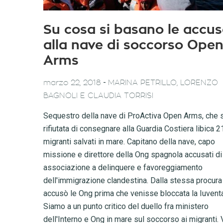
Su cosa si basano le accu
alla nave di soccorso Ope
Arms
-
marzo 22, 2018
MARINA PETRILLO, LORENZO
BAGNOLI E CLAUDIA TORRISI
Sequestro della nave di ProActiva Open Arms, che s
rifiutata di consegnare alla Guardia Costiera libica 2
migranti salvati in mare. Capitano della nave, capo
missione e direttore della Ong spagnola accusati di
associazione a delinquere e favoreggiamento
dell'immigrazione clandestina. Dalla stessa procura
accusò le Ong prima che venisse bloccata la Iuventa
Siamo a un punto critico del duello fra ministero
dell'Interno e Ong in mare sul soccorso ai migranti. 