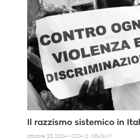
Il razzismo sistemico in Ita
-
ottobre 23, 2024
OIZA Q. OBASUYI