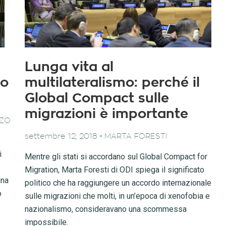
Lunga vita al
co
multilateralismo: perché il
Global Compact sulle
migrazioni è importante
NZO
-
settembre 12, 2018
MARTA FORESTI
i
Mentre gli stati si accordano sul Global Compact for
Migration, Marta Foresti di ODI spiega il significato
una
politico che ha raggiungere un accordo internazionale
o
sulle migrazioni che molti, in un’epoca di xenofobia e
nazionalismo, consideravano una scommessa
impossibile.