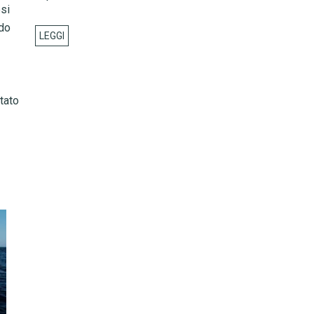
esi
rdo
tato