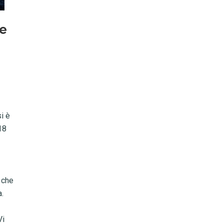
se
n
i è
18
 che
.
Vi