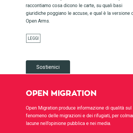
raccontiamo cosa dicono le carte, su quali basi
giuridiche poggiano le accuse, e qual è la versione 
Open Arms.
Sostienici
OPEN MIGRATION
Open Migration produce informazione di qualità sul
fenomeno delle migrazioni e dei rifugiati, per colma
lacune nell’opinione pubblica e nei media.