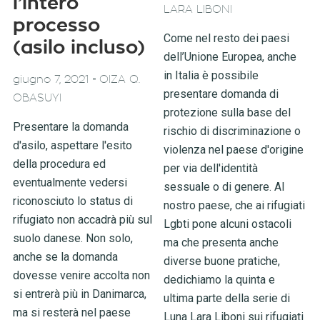
l’intero
LARA LIBONI
processo
Come nel resto dei paesi
(asilo incluso)
dell’Unione Europea, anche
in Italia è possibile
-
giugno 7, 2021
OIZA Q.
presentare domanda di
OBASUYI
protezione sulla base del
Presentare la domanda
rischio di discriminazione o
d'asilo, aspettare l'esito
violenza nel paese d'origine
della procedura ed
per via dell'identità
eventualmente vedersi
sessuale o di genere. Al
riconosciuto lo status di
nostro paese, che ai rifugiati
rifugiato non accadrà più sul
Lgbti pone alcuni ostacoli
suolo danese. Non solo,
ma che presenta anche
anche se la domanda
diverse buone pratiche,
dovesse venire accolta non
dedichiamo la quinta e
si entrerà più in Danimarca,
ultima parte della serie di
ma si resterà nel paese
Luna Lara Liboni sui rifugiati