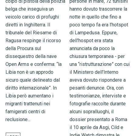
colpo di pistola della polizia
persone in mare, 72 tunisini
belga che inseguiva un
hanno dovuto trascorrere la
veicolo carico di profughi
notte in quello che fino a
diretti in Inghilterra. Il
poco tempo fa era l’hotspot
tribunale del Riesame di
di Lampedusa. Eppure,
Ragusa respinge il ricorso
dell’hospot era stata
della Procura sul
annunciata da poco la
dissequestro della nave
chiusura temporanea - per
Open Arms e conferma: “la
una “ristrutturazione” con cui
Libia non è un approdo
il Ministero dell’Interno
sicuro quale delineato dal
aveva dovuto rispondere a
diritto internazionale”. In
pesanti denunce. Ora, con
Libia però aumentano i
testimonianze, interviste e
migranti trattenuti nei
fotografie raccolte durante
famigerati centri di
alcuni sopralluoghi, il
reclusione...
dossier presentato a Roma
il 10 aprile da Asgi, Cild e
Indie Watch dimostra le