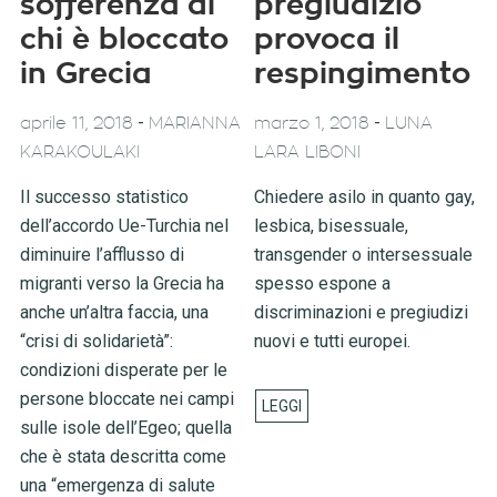
sofferenza di
pregiudizio
chi è bloccato
provoca il
in Grecia
respingimento
-
-
aprile 11, 2018
MARIANNA
marzo 1, 2018
LUNA
KARAKOULAKI
LARA LIBONI
Il successo statistico
Chiedere asilo in quanto gay,
dell’accordo Ue-Turchia nel
lesbica, bisessuale,
diminuire l’afflusso di
transgender o intersessuale
migranti verso la Grecia ha
spesso espone a
anche un’altra faccia, una
discriminazioni e pregiudizi
“crisi di solidarietà”:
nuovi e tutti europei.
condizioni disperate per le
persone bloccate nei campi
sulle isole dell’Egeo; quella
che è stata descritta come
una “emergenza di salute