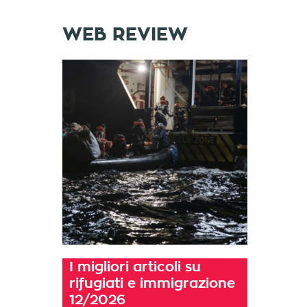
WEB REVIEW
I migliori articoli su
rifugiati e immigrazione
12/2026