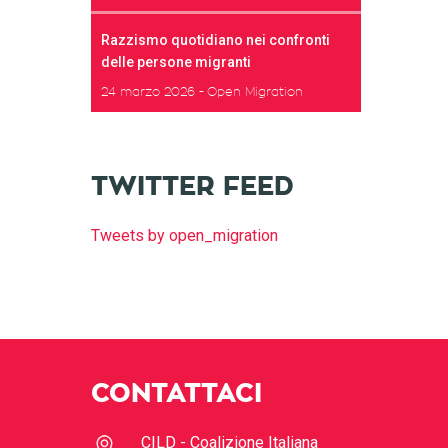
Razzismo quotidiano nei confronti
delle persone migranti
24 marzo 2026
Open Migration
TWITTER FEED
Tweets by open_migration
CONTATTACI
CILD - Coalizione Italiana