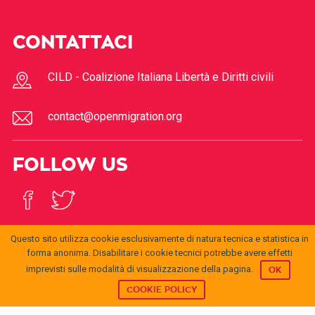
CONTATTACI
CILD - Coalizione Italiana Libertà e Diritti civili
contact@openmigration.org
FOLLOW US
Questo sito utilizza cookie esclusivamente di natura tecnica e statistica in
forma anonima. Disabilitare i cookie tecnici potrebbe avere effetti
imprevisti sulle modalità di visualizzazione della pagina.
OK
© 2017
Open
openmigration.org
by
CILD
is licensed under a
Creative
Migration
Commons Attribution 4.0 International License
.
COOKIE POLICY
Permissions beyond the scope of this license may be
available at
info@cild.eu