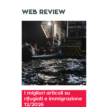
WEB REVIEW
I migliori articoli su
rifugiati e immigrazione
12/2026