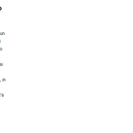
o
 un
i
to
ai
 in
c’è