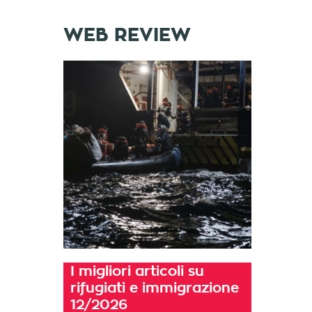
WEB REVIEW
I migliori articoli su
rifugiati e immigrazione
12/2026