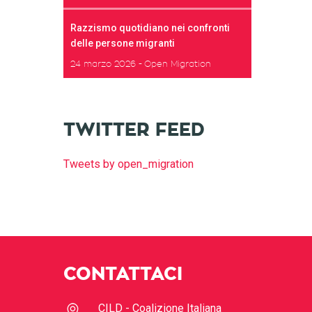
Razzismo quotidiano nei confronti
delle persone migranti
24 marzo 2026
Open Migration
TWITTER FEED
Tweets by open_migration
CONTATTACI
CILD - Coalizione Italiana