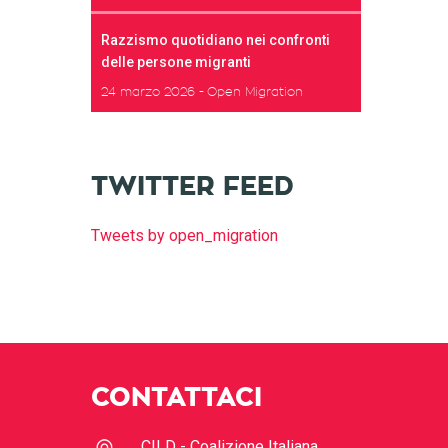
Razzismo quotidiano nei confronti
delle persone migranti
24 marzo 2026
Open Migration
TWITTER FEED
Tweets by open_migration
CONTATTACI
CILD - Coalizione Italiana