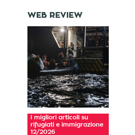
WEB REVIEW
I migliori articoli su
rifugiati e immigrazione
12/2026