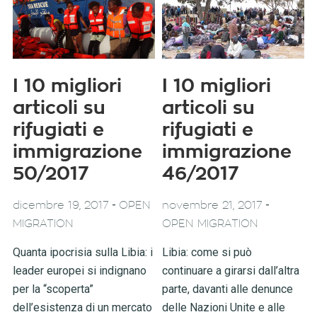
I 10 migliori
I 10 migliori
articoli su
articoli su
rifugiati e
rifugiati e
immigrazione
immigrazione
50/2017
46/2017
-
-
dicembre 19, 2017
OPEN
novembre 21, 2017
MIGRATION
OPEN MIGRATION
Quanta ipocrisia sulla Libia: i
Libia: come si può
leader europei si indignano
continuare a girarsi dall’altra
per la “scoperta”
parte, davanti alle denunce
dell’esistenza di un mercato
delle Nazioni Unite e alle