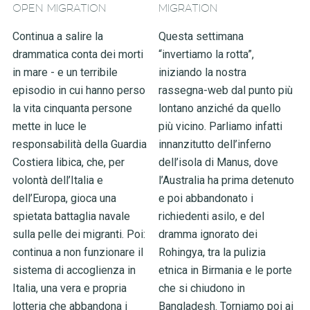
OPEN MIGRATION
MIGRATION
Continua a salire la
Questa settimana
drammatica conta dei morti
“invertiamo la rotta”,
in mare - e un terribile
iniziando la nostra
episodio in cui hanno perso
rassegna-web dal punto più
la vita cinquanta persone
lontano anziché da quello
mette in luce le
più vicino. Parliamo infatti
responsabilità della Guardia
innanzitutto dell’inferno
Costiera libica, che, per
dell’isola di Manus, dove
volontà dell’Italia e
l’Australia ha prima detenuto
dell’Europa, gioca una
e poi abbandonato i
spietata battaglia navale
richiedenti asilo, e del
sulla pelle dei migranti. Poi:
dramma ignorato dei
continua a non funzionare il
Rohingya, tra la pulizia
sistema di accoglienza in
etnica in Birmania e le porte
Italia, una vera e propria
che si chiudono in
lotteria che abbandona i
Bangladesh. Torniamo poi ai