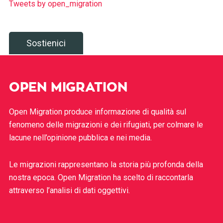
Tweets by open_migration
Sostienici
OPEN MIGRATION
Open Migration produce informazione di qualità sul
fenomeno delle migrazioni e dei rifugiati, per colmare le
lacune nell’opinione pubblica e nei media.
Le migrazioni rappresentano la storia più profonda della
nostra epoca. Open Migration ha scelto di raccontarla
attraverso l’analisi di dati oggettivi.