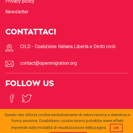
Privacy policy
Newsletter
CONTATTACI
CILD - Coalizione Italiana Libertà e Diritti civili
contact@openmigration.org
FOLLOW US
Questo sito utilizza cookie esclusivamente di natura tecnica e statistica in
forma anonima. Disabilitare i cookie tecnici potrebbe avere effetti
imprevisti sulle modalità di visualizzazione della pagina.
OK
© 2017
Open
openmigration.org
by
CILD
is licensed under a
Creative