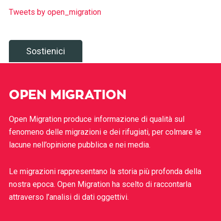
Tweets by open_migration
Sostienici
OPEN MIGRATION
Open Migration produce informazione di qualità sul
fenomeno delle migrazioni e dei rifugiati, per colmare le
lacune nell’opinione pubblica e nei media.
Le migrazioni rappresentano la storia più profonda della
nostra epoca. Open Migration ha scelto di raccontarla
attraverso l’analisi di dati oggettivi.