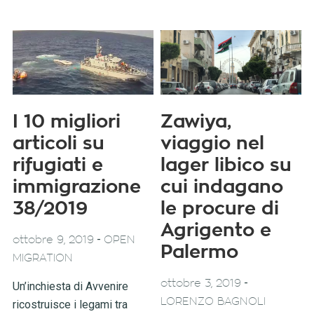
I 10 migliori
Zawiya,
articoli su
viaggio nel
rifugiati e
lager libico su
immigrazione
cui indagano
38/2019
le procure di
Agrigento e
-
ottobre 9, 2019
OPEN
Palermo
MIGRATION
-
ottobre 3, 2019
Un’inchiesta di Avvenire
LORENZO BAGNOLI
ricostruisce i legami tra