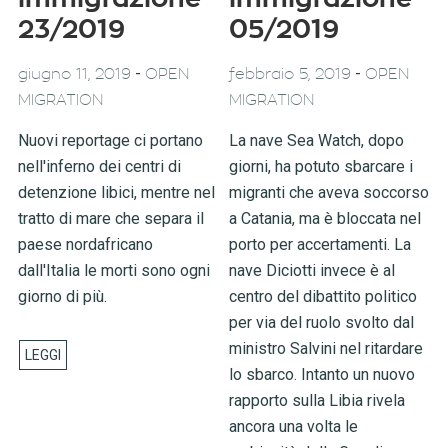
23/2019
05/2019
-
-
giugno 11, 2019
OPEN
febbraio 5, 2019
OPEN
MIGRATION
MIGRATION
Nuovi reportage ci portano
La nave Sea Watch, dopo
nell'inferno dei centri di
giorni, ha potuto sbarcare i
detenzione libici, mentre nel
migranti che aveva soccorso
tratto di mare che separa il
a Catania, ma è bloccata nel
paese nordafricano
porto per accertamenti. La
dall'Italia le morti sono ogni
nave Diciotti invece è al
giorno di più.
centro del dibattito politico
per via del ruolo svolto dal
ministro Salvini nel ritardare
lo sbarco. Intanto un nuovo
rapporto sulla Libia rivela
ancora una volta le