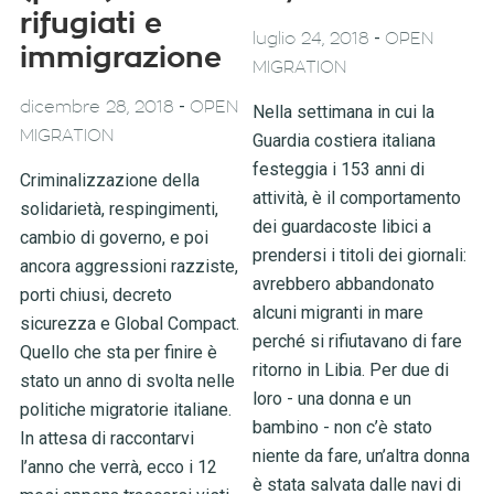
rifugiati e
-
luglio 24, 2018
OPEN
immigrazione
MIGRATION
-
dicembre 28, 2018
OPEN
Nella settimana in cui la
MIGRATION
Guardia costiera italiana
festeggia i 153 anni di
Criminalizzazione della
attività, è il comportamento
solidarietà, respingimenti,
dei guardacoste libici a
cambio di governo, e poi
prendersi i titoli dei giornali:
ancora aggressioni razziste,
avrebbero abbandonato
porti chiusi, decreto
alcuni migranti in mare
sicurezza e Global Compact.
perché si rifiutavano di fare
Quello che sta per finire è
ritorno in Libia. Per due di
stato un anno di svolta nelle
loro - una donna e un
politiche migratorie italiane.
bambino - non c’è stato
In attesa di raccontarvi
niente da fare, un’altra donna
l’anno che verrà, ecco i 12
è stata salvata dalle navi di