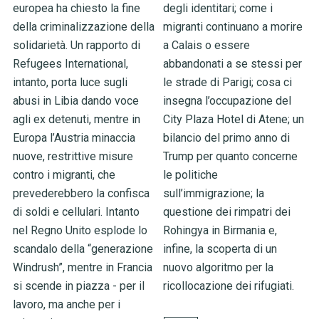
europea ha chiesto la fine
degli identitari; come i
della criminalizzazione della
migranti continuano a morire
solidarietà. Un rapporto di
a Calais o essere
Refugees International,
abbandonati a se stessi per
intanto, porta luce sugli
le strade di Parigi; cosa ci
abusi in Libia dando voce
insegna l’occupazione del
agli ex detenuti, mentre in
City Plaza Hotel di Atene; un
Europa l’Austria minaccia
bilancio del primo anno di
nuove, restrittive misure
Trump per quanto concerne
contro i migranti, che
le politiche
prevederebbero la confisca
sull’immigrazione; la
di soldi e cellulari. Intanto
questione dei rimpatri dei
nel Regno Unito esplode lo
Rohingya in Birmania e,
scandalo della “generazione
infine, la scoperta di un
Windrush”, mentre in Francia
nuovo algoritmo per la
si scende in piazza - per il
ricollocazione dei rifugiati.
lavoro, ma anche per i