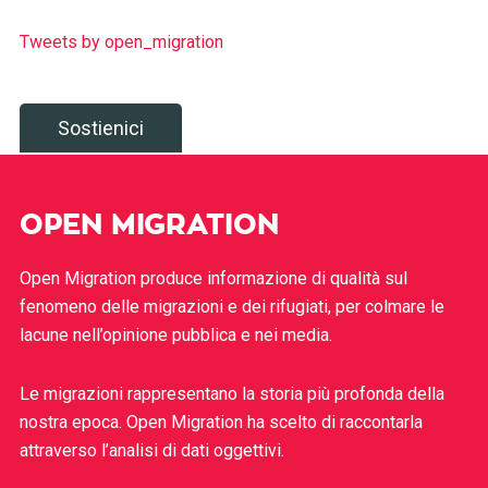
Tweets by open_migration
Sostienici
OPEN MIGRATION
Open Migration produce informazione di qualità sul
fenomeno delle migrazioni e dei rifugiati, per colmare le
lacune nell’opinione pubblica e nei media.
Le migrazioni rappresentano la storia più profonda della
nostra epoca. Open Migration ha scelto di raccontarla
attraverso l’analisi di dati oggettivi.