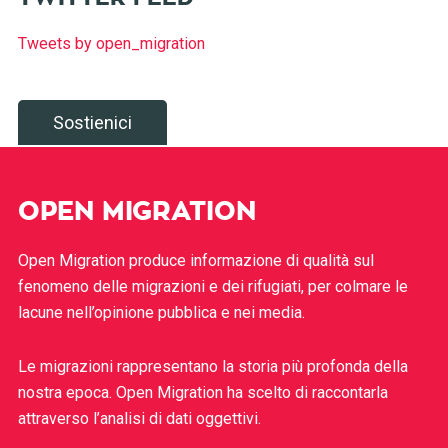
Tweets by open_migration
Sostienici
OPEN MIGRATION
Open Migration produce informazione di qualità sul
fenomeno delle migrazioni e dei rifugiati, per colmare le
lacune nell’opinione pubblica e nei media.
Le migrazioni rappresentano la storia più profonda della
nostra epoca. Open Migration ha scelto di raccontarla
attraverso l’analisi di dati oggettivi.