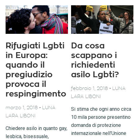
Rifugiati Lgbti
Da cosa
in Europa:
scappano i
quando il
richiedenti
pregiudizio
asilo Lgbti?
provoca il
-
febbraio 1, 2018
LUNA
respingimento
LARA LIBONI
-
marzo 1, 2018
LUNA
Si stima che ogni anno circa
LARA LIBONI
10 mila persone presentino
domanda di protezione
Chiedere asilo in quanto gay,
internazionale nell’Unione
lesbica, bisessuale,