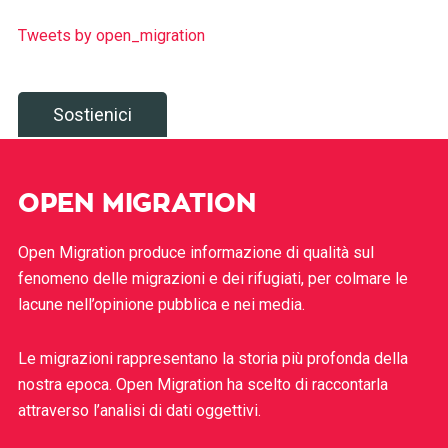
Tweets by open_migration
Sostienici
OPEN MIGRATION
Open Migration produce informazione di qualità sul
fenomeno delle migrazioni e dei rifugiati, per colmare le
lacune nell’opinione pubblica e nei media.
Le migrazioni rappresentano la storia più profonda della
nostra epoca. Open Migration ha scelto di raccontarla
attraverso l’analisi di dati oggettivi.