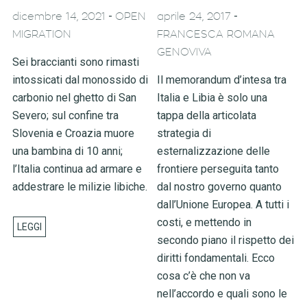
-
-
dicembre 14, 2021
OPEN
aprile 24, 2017
MIGRATION
FRANCESCA ROMANA
GENOVIVA
Sei braccianti sono rimasti
intossicati dal monossido di
Il memorandum d’intesa tra
carbonio nel ghetto di San
Italia e Libia è solo una
Severo; sul confine tra
tappa della articolata
Slovenia e Croazia muore
strategia di
una bambina di 10 anni;
esternalizzazione delle
l’Italia continua ad armare e
frontiere perseguita tanto
addestrare le milizie libiche.
dal nostro governo quanto
dall’Unione Europea. A tutti i
costi, e mettendo in
secondo piano il rispetto dei
diritti fondamentali. Ecco
cosa c’è che non va
nell’accordo e quali sono le