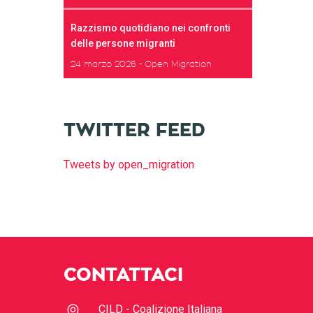
Razzismo quotidiano nei confronti
delle persone migranti
24 marzo 2026
Open Migration
TWITTER FEED
Tweets by open_migration
CONTATTACI
CILD - Coalizione Italiana