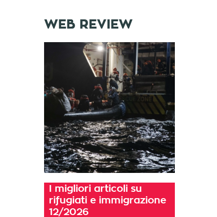
WEB REVIEW
I migliori articoli su
rifugiati e immigrazione
12/2026